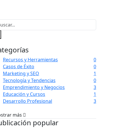
ategorías
Recursos y Herramientas
0
Casos de Éxito
0
Marketing y SEO
1
Tecnología y Tendencias
0
Emprendimiento y Negocios
3
Educación y Cursos
1
Desarrollo Profesional
3
strar más
ublicación popular