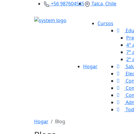
+56 987604585
Talca, Chile
Cursos
Edu
Pre
4° 
7° 
2° 
Hogar
Sal
Ele
Con
Com
Com
Adm
Tod
Hogar
Blog