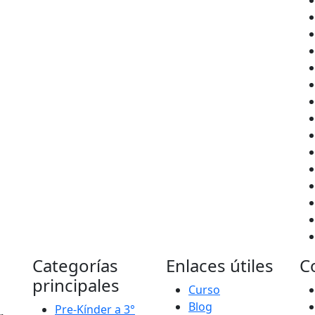
Categorías
Enlaces útiles
C
principales
Curso
Blog
Pre-Kínder a 3°