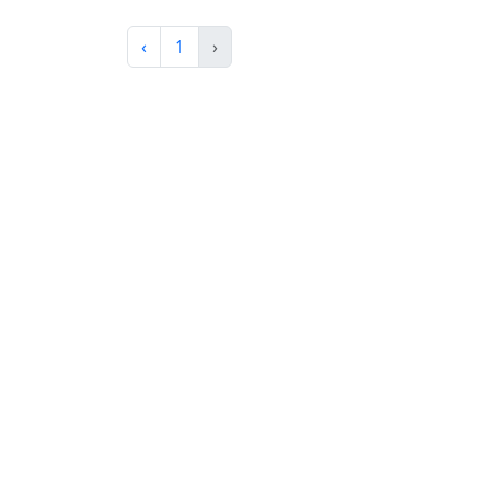
‹
1
›