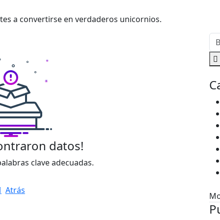
tes a convertirse en verdaderos unicornios.
C
ontraron datos!
 palabras clave adecuadas.
Atrás
Mo
P