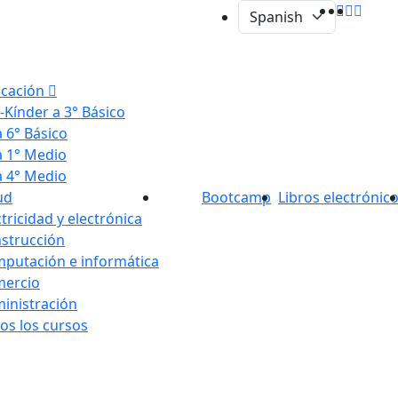
cación
-Kínder a 3° Básico
a 6° Básico
a 1° Medio
a 4° Medio
ud
Bootcamp
Libros electrónic
ctricidad y electrónica
strucción
putación e informática
ercio
inistración
os los cursos