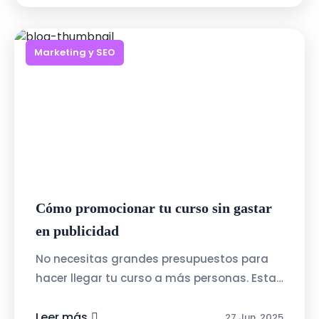
Marketing y SEO
Cómo promocionar tu curso sin gastar
en publicidad
No necesitas grandes presupuestos para
hacer llegar tu curso a más personas. Estas
estrategias gratuitas pueden darte
resultados reales:Crea contenido de valor:...
Leer más
27 Jun, 2025