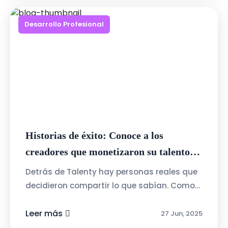
Desarrollo Profesional
Historias de éxito: Conoce a los
creadores que monetizaron su talento
con Talenty
Detrás de Talenty hay personas reales que
decidieron compartir lo que sabían. Como
Juan, quien creó un curso de Excel básico y
pasó de tenerlo como hobby a una ...
Leer más
27 Jun, 2025