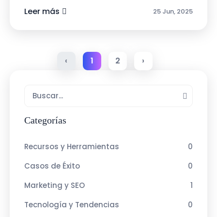
están priorizando:Inteligencia Artific...
Leer más
25 Jun, 2025
‹
1
2
›
Categorías
Recursos y Herramientas
0
Casos de Éxito
0
Marketing y SEO
1
Tecnología y Tendencias
0