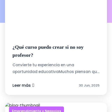
¿Qué curso puedo crear si no soy
profesor?
Convierte tu experiencia en una
oportunidad educativaMuchos piensan que
para enseñar necesitas un título, pero en
Talenty valoramos la experiencia real. Si
Leer más
30 Jun, 2025
sabe...
Emprendimiento y Negocios