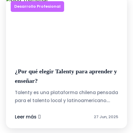
Desarrollo Profesional
¿Por qué elegir Talenty para aprender y
enseñar?
Talenty es una plataforma chilena pensada
para el talento local y latinoamericano.
Algunas de sus ventajas:Interfaz intuitiva y
amigable: pensada para personas ...
Leer más
27 Jun, 2025