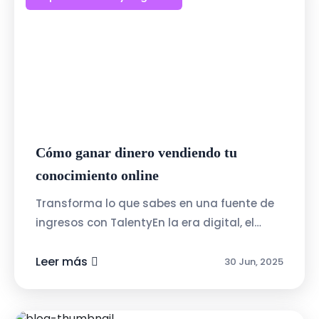
Cómo ganar dinero vendiendo tu
conocimiento online
Transforma lo que sabes en una fuente de
ingresos con TalentyEn la era digital, el
conocimiento es uno de los activos más
valiosos. Talenty.cl te ofrece la posi...
Leer más
30 Jun, 2025