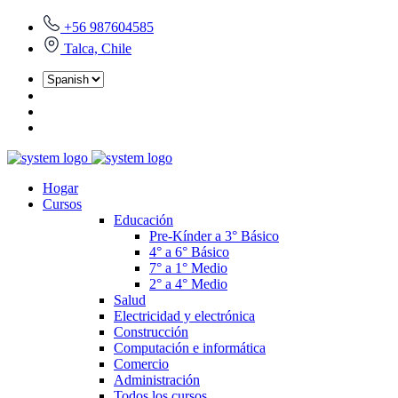
+56 987604585
Talca, Chile
Hogar
Cursos
Educación
Pre-Kínder a 3° Básico
4° a 6° Básico
7° a 1° Medio
2° a 4° Medio
Salud
Electricidad y electrónica
Construcción
Computación e informática
Comercio
Administración
Todos los cursos