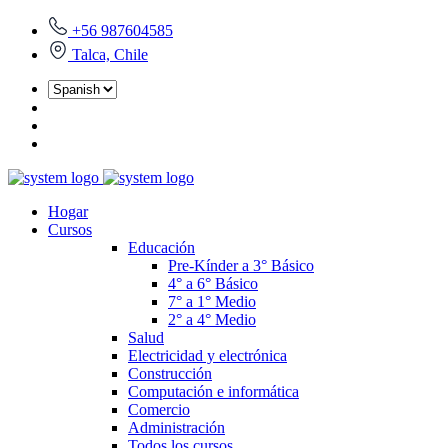
+56 987604585
Talca, Chile
Hogar
Cursos
Educación
Pre-Kínder a 3° Básico
4° a 6° Básico
7° a 1° Medio
2° a 4° Medio
Salud
Electricidad y electrónica
Construcción
Computación e informática
Comercio
Administración
Todos los cursos