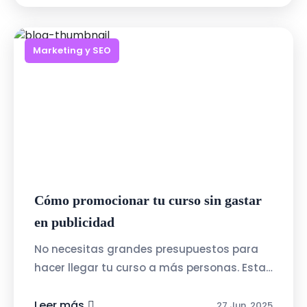
Marketing y SEO
Cómo promocionar tu curso sin gastar
en publicidad
No necesitas grandes presupuestos para
hacer llegar tu curso a más personas. Estas
estrategias gratuitas pueden darte
resultados reales:Crea contenido de valor:...
Leer más
27 Jun, 2025