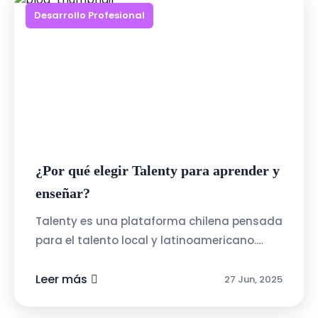
Desarrollo Profesional
¿Por qué elegir Talenty para aprender y
enseñar?
Talenty es una plataforma chilena pensada
para el talento local y latinoamericano.
Algunas de sus ventajas:Interfaz intuitiva y
amigable: pensada para personas ...
Leer más
27 Jun, 2025