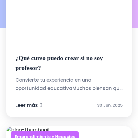
¿Qué curso puedo crear si no soy
profesor?
Convierte tu experiencia en una
oportunidad educativaMuchos piensan que
para enseñar necesitas un título, pero en
Talenty valoramos la experiencia real. Si
Leer más
30 Jun, 2025
sabe...
Emprendimiento y Negocios