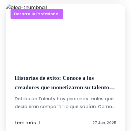
Desarrollo Profesional
Historias de éxito: Conoce a los
creadores que monetizaron su talento
con Talenty
Detrás de Talenty hay personas reales que
decidieron compartir lo que sabían. Como
Juan, quien creó un curso de Excel básico y
pasó de tenerlo como hobby a una ...
Leer más
27 Jun, 2025