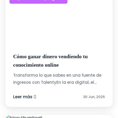
Cómo ganar dinero vendiendo tu
conocimiento online
Transforma lo que sabes en una fuente de
ingresos con TalentyEn la era digital, el
conocimiento es uno de los activos más
valiosos. Talenty.cl te ofrece la posi...
Leer más
30 Jun, 2025