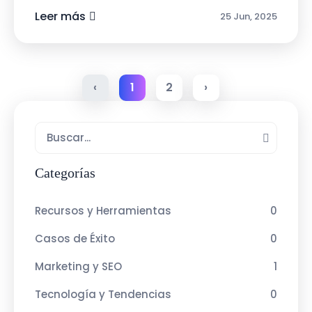
están priorizando:Inteligencia Artific...
Leer más
25 Jun, 2025
‹
1
2
›
Categorías
Recursos y Herramientas
0
Casos de Éxito
0
Marketing y SEO
1
Tecnología y Tendencias
0