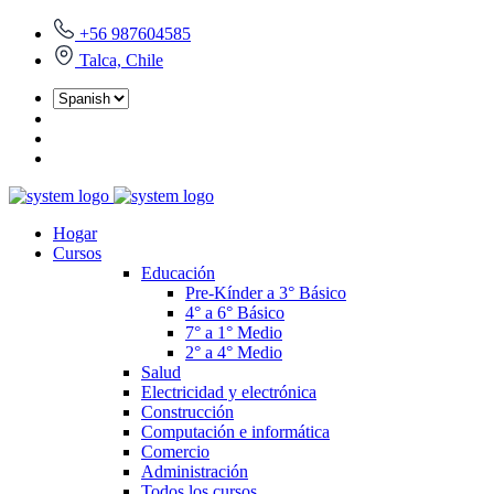
+56 987604585
Talca, Chile
Hogar
Cursos
Educación
Pre-Kínder a 3° Básico
4° a 6° Básico
7° a 1° Medio
2° a 4° Medio
Salud
Electricidad y electrónica
Construcción
Computación e informática
Comercio
Administración
Todos los cursos