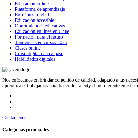
Educación online
Plataforma de aprendizaje
Enseñanza digital
Educación accesible
Oportunidades educativas
Educación en línea en Chile
Formación para el futuro
Tendencias en cursos 2025
Clases online
Curso digital paso a paso
Habilidades digitales
Nos enfocamos en brindar contenido de calidad, adaptado a las neces
aprendizaje, trabajamos para hacer de Talenty.cl un referente en educ
Contáctenos
Categorías principales