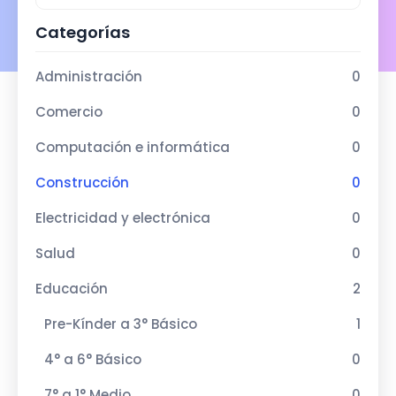
Categorías
Administración
0
Comercio
0
Computación e informática
0
Construcción
0
Electricidad y electrónica
0
Salud
0
Educación
2
Pre-Kínder a 3° Básico
1
4° a 6° Básico
0
7° a 1° Medio
0