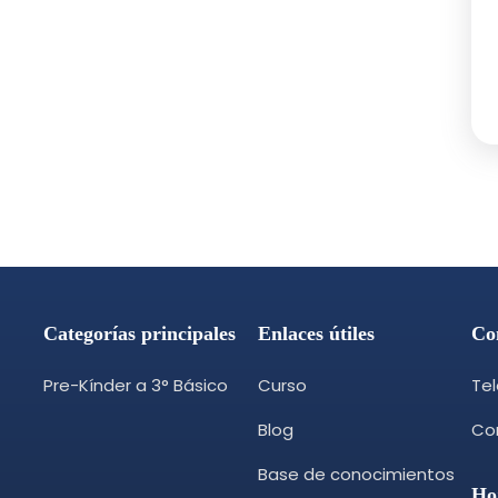
Categorías principales
Enlaces útiles
Co
Pre-Kínder a 3° Básico
Curso
Te
Blog
Cor
Base de conocimientos
Ho