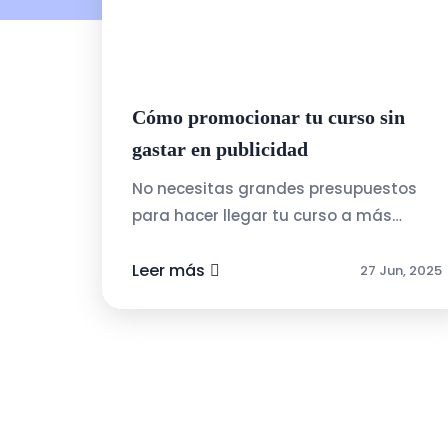
Cómo promocionar tu curso sin
gastar en publicidad
No necesitas grandes presupuestos
para hacer llegar tu curso a más
personas. Estas estrategias gratuitas
pueden darte resultados reales:Crea
Leer más
27 Jun, 2025
contenido de valor:...