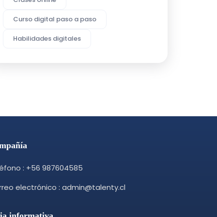
Curso digital paso a paso
Habilidades digitales
mpañía
léfono : +56 987604585
reo electrónico : admin@talenty.cl
ja informativa