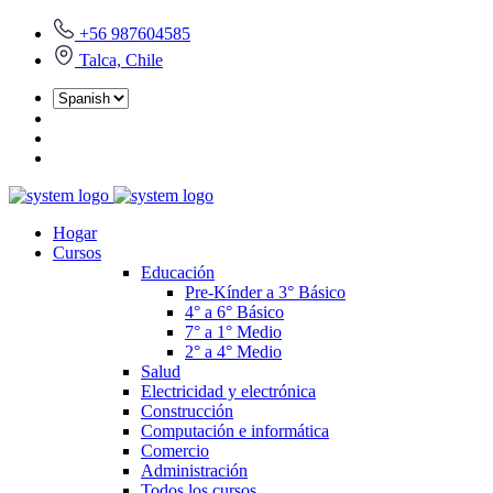
+56 987604585
Talca, Chile
Hogar
Cursos
Educación
Pre-Kínder a 3° Básico
4° a 6° Básico
7° a 1° Medio
2° a 4° Medio
Salud
Electricidad y electrónica
Construcción
Computación e informática
Comercio
Administración
Todos los cursos