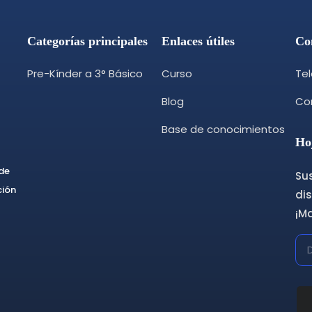
Categorías principales
Enlaces útiles
Co
Pre-Kínder a 3° Básico
Curso
Te
Blog
Cor
Base de conocimientos
Ho
 de
Sus
ción
dis
¡M