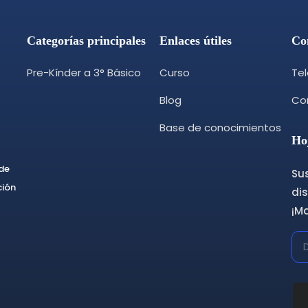
Categorías principales
Enlaces útiles
Co
Pre-Kínder a 3° Básico
Curso
Te
Blog
Cor
Base de conocimientos
Ho
 de
Sus
ción
dis
¡M