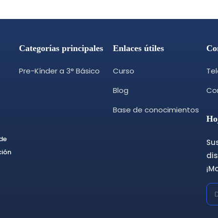
Categorías principales
Enlaces útiles
Co
Pre-Kínder a 3° Básico
Curso
Te
Blog
Cor
Base de conocimientos
Ho
 de
Sus
ción
dis
¡M