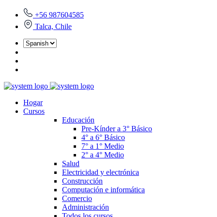
+56 987604585
Talca, Chile
Hogar
Cursos
Educación
Pre-Kínder a 3° Básico
4° a 6° Básico
7° a 1° Medio
2° a 4° Medio
Salud
Electricidad y electrónica
Construcción
Computación e informática
Comercio
Administración
Todos los cursos