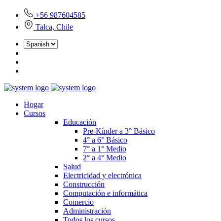
+56 987604585
Talca, Chile
Hogar
Cursos
Educación
Pre-Kínder a 3° Básico
4° a 6° Básico
7° a 1° Medio
2° a 4° Medio
Salud
Electricidad y electrónica
Construcción
Computación e informática
Comercio
Administración
Todos los cursos