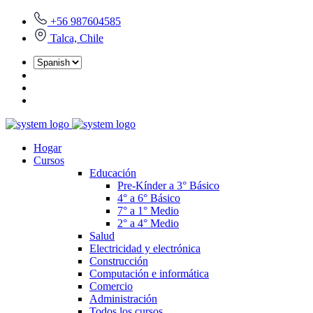
+56 987604585
Talca, Chile
Hogar
Cursos
Educación
Pre-Kínder a 3° Básico
4° a 6° Básico
7° a 1° Medio
2° a 4° Medio
Salud
Electricidad y electrónica
Construcción
Computación e informática
Comercio
Administración
Todos los cursos