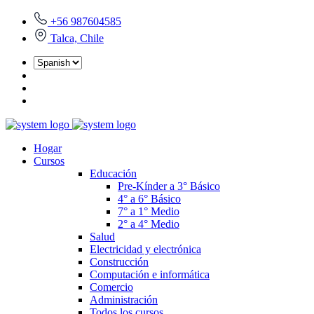
+56 987604585
Talca, Chile
Hogar
Cursos
Educación
Pre-Kínder a 3° Básico
4° a 6° Básico
7° a 1° Medio
2° a 4° Medio
Salud
Electricidad y electrónica
Construcción
Computación e informática
Comercio
Administración
Todos los cursos