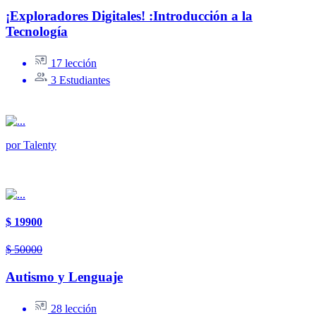
¡Exploradores Digitales! :Introducción a la
Tecnología
17 lección
3 Estudiantes
por
Talenty
$ 19900
$ 50000
Autismo y Lenguaje
28 lección