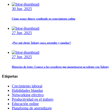
30 Jun, 2025
Cómo ganar dinero vendiendo tu conocimiento online
27 Jun, 2025
¿Por qué elegir Talenty para aprender y enseñar?
27 Jun, 2025
Historias de éxito: Conoce a los creadores que monetizaron su talento con Talenty
Etiquetas
Crecimiento laboral
Habilidades blandas
Networking efectivo
Productividad en el trabajo
Educación online
Plataforma de aprendizaje