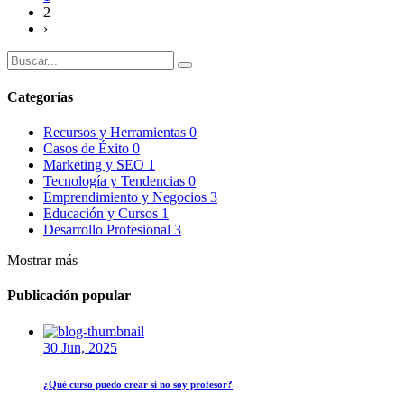
2
›
Categorías
Recursos y Herramientas
0
Casos de Éxito
0
Marketing y SEO
1
Tecnología y Tendencias
0
Emprendimiento y Negocios
3
Educación y Cursos
1
Desarrollo Profesional
3
Mostrar más
Publicación popular
30 Jun, 2025
¿Qué curso puedo crear si no soy profesor?