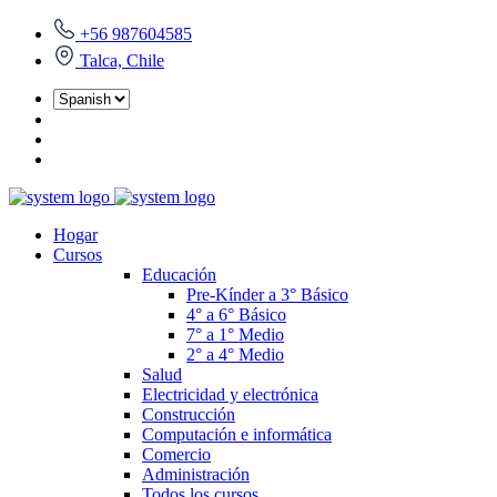
+56 987604585
Talca, Chile
Hogar
Cursos
Educación
Pre-Kínder a 3° Básico
4° a 6° Básico
7° a 1° Medio
2° a 4° Medio
Salud
Electricidad y electrónica
Construcción
Computación e informática
Comercio
Administración
Todos los cursos