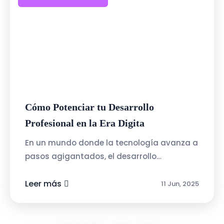
Cómo Potenciar tu Desarrollo
Profesional en la Era Digita
En un mundo donde la tecnología avanza a
pasos agigantados, el desarrollo
profesional se ha convertido en un proceso
continuo. Ya no basta con obtener un
Leer más
11 Jun, 2025
título...