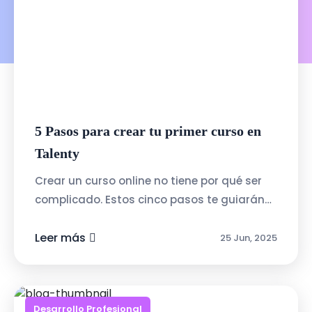
5 Pasos para crear tu primer curso en
Talenty
Crear un curso online no tiene por qué ser
complicado. Estos cinco pasos te guiarán
para lanzar tu primer curso con
confianza:1.- Define el tema y a quién está ...
Leer más
25 Jun, 2025
Desarrollo Profesional