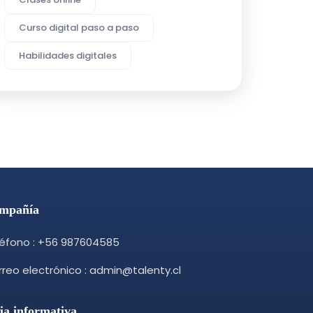
Curso digital paso a paso
Habilidades digitales
mpañía
léfono : +56 987604585
reo electrónico : admin@talenty.cl
ja informativa