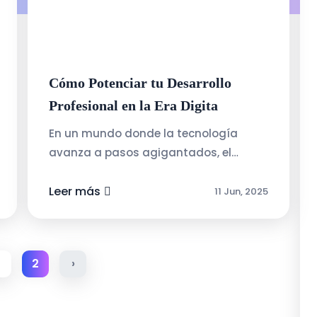
Cómo Potenciar tu Desarrollo
Profesional en la Era Digita
En un mundo donde la tecnología
avanza a pasos agigantados, el
desarrollo profesional se ha convertido
en un proceso continuo. Ya no basta
Leer más
11 Jun, 2025
con obtener un título...
2
›