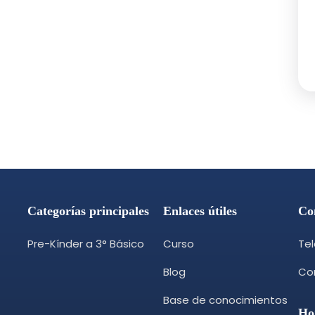
Categorías principales
Enlaces útiles
Co
Pre-Kínder a 3° Básico
Curso
Te
Blog
Cor
Base de conocimientos
Ho