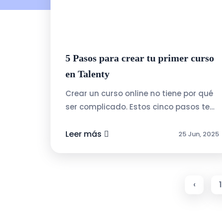
5 Pasos para crear tu primer curso
en Talenty
Crear un curso online no tiene por qué
ser complicado. Estos cinco pasos te
guiarán para lanzar tu primer curso
con confianza:1.- Define el tema y a
Leer más
25 Jun, 2025
quién está ...
‹
1