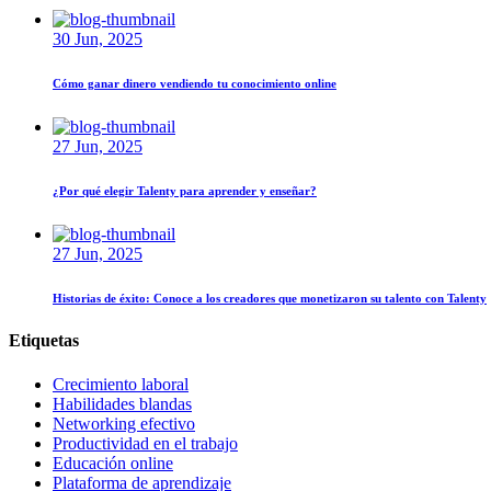
30 Jun, 2025
Cómo ganar dinero vendiendo tu conocimiento online
27 Jun, 2025
¿Por qué elegir Talenty para aprender y enseñar?
27 Jun, 2025
Historias de éxito: Conoce a los creadores que monetizaron su talento con Talenty
Etiquetas
Crecimiento laboral
Habilidades blandas
Networking efectivo
Productividad en el trabajo
Educación online
Plataforma de aprendizaje