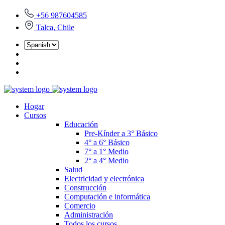
+56 987604585
Talca, Chile
Hogar
Cursos
Educación
Pre-Kínder a 3° Básico
4° a 6° Básico
7° a 1° Medio
2° a 4° Medio
Salud
Electricidad y electrónica
Construcción
Computación e informática
Comercio
Administración
Todos los cursos