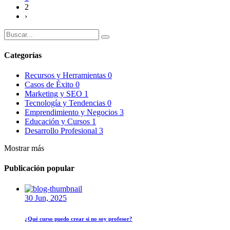
2
›
Categorías
Recursos y Herramientas
0
Casos de Éxito
0
Marketing y SEO
1
Tecnología y Tendencias
0
Emprendimiento y Negocios
3
Educación y Cursos
1
Desarrollo Profesional
3
Mostrar más
Publicación popular
30 Jun, 2025
¿Qué curso puedo crear si no soy profesor?