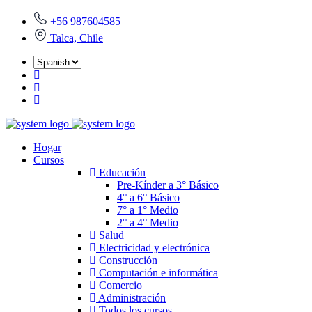
+56 987604585
Talca, Chile
Hogar
Cursos
Educación
Pre-Kínder a 3° Básico
4° a 6° Básico
7° a 1° Medio
2° a 4° Medio
Salud
Electricidad y electrónica
Construcción
Computación e informática
Comercio
Administración
Todos los cursos