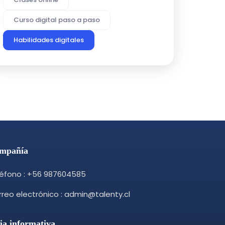
Curso digital paso a paso
Habilidades digitales
mpañía
léfono : +56 987604585
reo electrónico : admin@talenty.cl
ja informativa