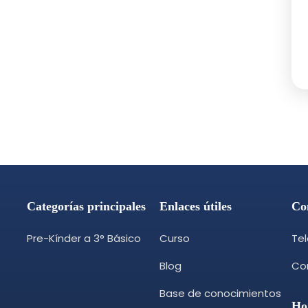
Categorías principales
Enlaces útiles
Co
Pre-Kínder a 3° Básico
Curso
Te
Blog
Cor
Base de conocimientos
Ho