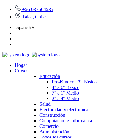
+56 987604585
Talca, Chile
Hogar
Cursos
Educación
Pre-Kínder a 3° Básico
4° a 6° Básico
7° a 1° Medio
2° a 4° Medio
Salud
Electricidad y electrónica
Construcción
Computación e informática
Comercio
Administración
Todos los cursos