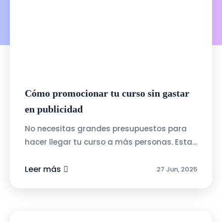
Cómo promocionar tu curso sin gastar
en publicidad
No necesitas grandes presupuestos para
hacer llegar tu curso a más personas. Estas
estrategias gratuitas pueden darte
resultados reales:Crea contenido de valor:...
Leer más
27 Jun, 2025