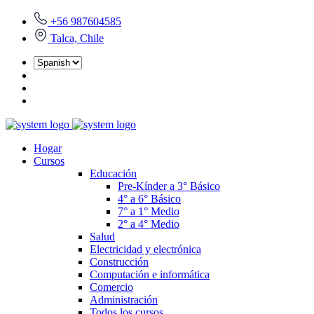
+56 987604585
Talca, Chile
Hogar
Cursos
Educación
Pre-Kínder a 3° Básico
4° a 6° Básico
7° a 1° Medio
2° a 4° Medio
Salud
Electricidad y electrónica
Construcción
Computación e informática
Comercio
Administración
Todos los cursos