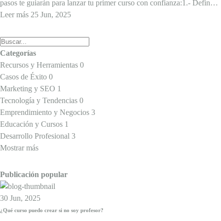
pasos te guiarán para lanzar tu primer curso con confianza:1.- Define el
tema y a quién está ...
Leer más
25 Jun, 2025
Categorías
Recursos y Herramientas
0
Casos de Éxito
0
Marketing y SEO
1
Tecnología y Tendencias
0
Emprendimiento y Negocios
3
Educación y Cursos
1
Desarrollo Profesional
3
Mostrar más
Publicación popular
30 Jun, 2025
¿Qué curso puedo crear si no soy profesor?