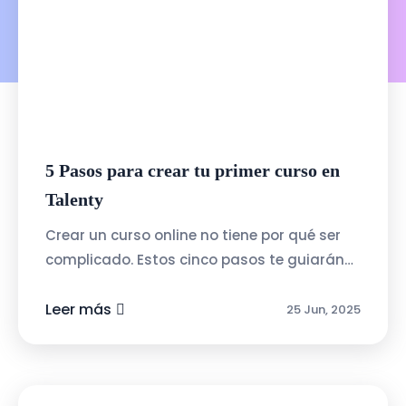
5 Pasos para crear tu primer curso en
Talenty
Crear un curso online no tiene por qué ser
complicado. Estos cinco pasos te guiarán
para lanzar tu primer curso con
confianza:1.- Define el tema y a quién está ...
Leer más
25 Jun, 2025