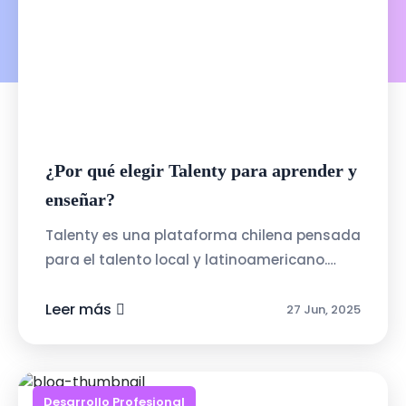
¿Por qué elegir Talenty para aprender y
enseñar?
Talenty es una plataforma chilena pensada
para el talento local y latinoamericano.
Algunas de sus ventajas:Interfaz intuitiva y
amigable: pensada para personas ...
Leer más
27 Jun, 2025
Desarrollo Profesional