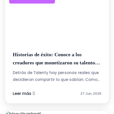
Historias de éxito: Conoce a los
creadores que monetizaron su talento
con Talenty
Detrás de Talenty hay personas reales que
decidieron compartir lo que sabían. Como
Juan, quien creó un curso de Excel básico y
pasó de tenerlo como hobby a una ...
Leer más
27 Jun, 2025