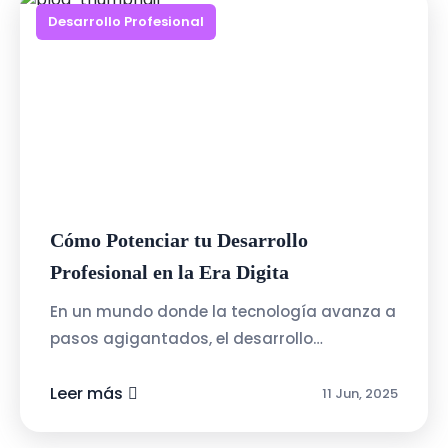
Desarrollo Profesional
Cómo Potenciar tu Desarrollo
Profesional en la Era Digita
En un mundo donde la tecnología avanza a
pasos agigantados, el desarrollo
profesional se ha convertido en un proceso
continuo. Ya no basta con obtener un
Leer más
11 Jun, 2025
título...