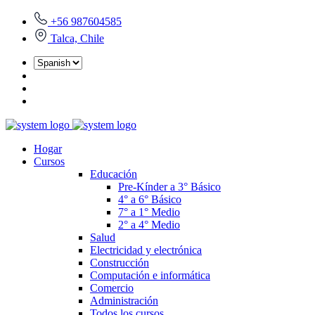
+56 987604585
Talca, Chile
Hogar
Cursos
Educación
Pre-Kínder a 3° Básico
4° a 6° Básico
7° a 1° Medio
2° a 4° Medio
Salud
Electricidad y electrónica
Construcción
Computación e informática
Comercio
Administración
Todos los cursos