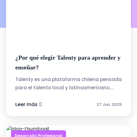
¿Por qué elegir Talenty para aprender y
enseñar?
Talenty es una plataforma chilena pensada
para el talento local y latinoamericano.
Algunas de sus ventajas:Interfaz intuitiva y
amigable: pensada para personas ...
Leer más
27 Jun, 2025
Desarrollo Profesional