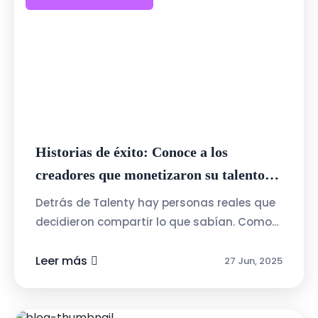
Historias de éxito: Conoce a los
creadores que monetizaron su talento
con Talenty
Detrás de Talenty hay personas reales que
decidieron compartir lo que sabían. Como
Juan, quien creó un curso de Excel básico y
pasó de tenerlo como hobby a una ...
Leer más
27 Jun, 2025