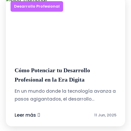
Desarrollo Profesional
Cómo Potenciar tu Desarrollo
Profesional en la Era Digita
En un mundo donde la tecnología avanza a
pasos agigantados, el desarrollo
profesional se ha convertido en un proceso
continuo. Ya no basta con obtener un
Leer más
11 Jun, 2025
título...