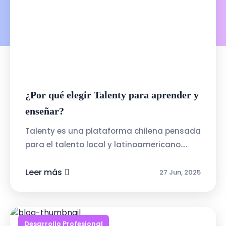
¿Por qué elegir Talenty para aprender y
enseñar?
Talenty es una plataforma chilena pensada
para el talento local y latinoamericano.
Algunas de sus ventajas:Interfaz intuitiva y
amigable: pensada para personas ...
Leer más
27 Jun, 2025
Desarrollo Profesional