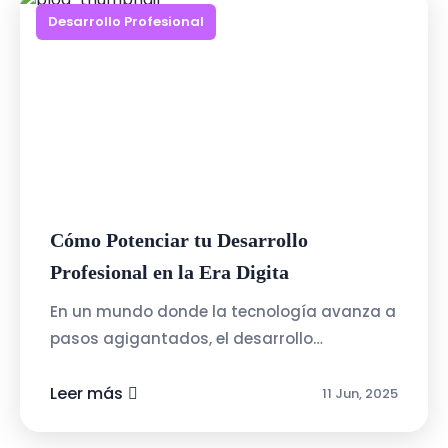
Desarrollo Profesional
Cómo Potenciar tu Desarrollo
Profesional en la Era Digita
En un mundo donde la tecnología avanza a
pasos agigantados, el desarrollo
profesional se ha convertido en un proceso
continuo. Ya no basta con obtener un
Leer más
11 Jun, 2025
título...