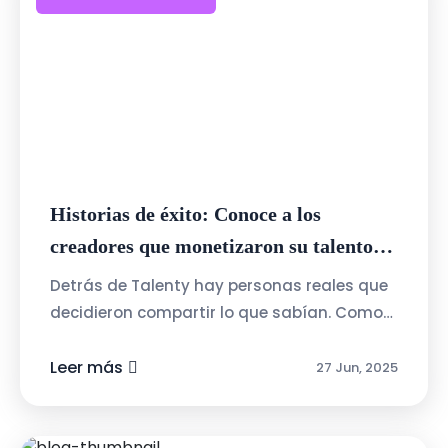
Historias de éxito: Conoce a los
creadores que monetizaron su talento
con Talenty
Detrás de Talenty hay personas reales que
decidieron compartir lo que sabían. Como
Juan, quien creó un curso de Excel básico y
pasó de tenerlo como hobby a una ...
Leer más
27 Jun, 2025